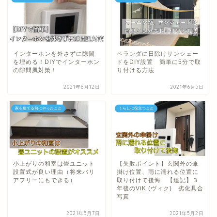
インターホンを外さずに隙間
ベランダに日除けサンシェー
を埋める！DIYでインターホン
ドをDIY設置 簡単に5分で取
の隙間風対策！
り付ける方法
2021年6月12日
2021年6月5日
家を建てる前にやったこと
くらしに役立つこと
小上がりの和室は畳ユニット
【失敗ポイント】玄関外の傘
設置式が良い理由（将来バリ
掛け位置、雨に濡れる位置に
アフリーにもできる）
取り付けて後悔 【追記】３
年後のViK (ヴィク) 劣化具合
写真
2021年5月7日
2021年5月2日