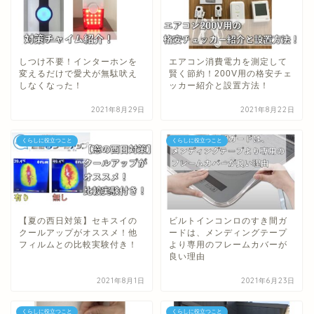
しつけ不要！インターホンを
エアコン消費電力を測定して
変えるだけで愛犬が無駄吠え
賢く節約！200V用の格安チェ
しなくなった！
ッカー紹介と設置方法！
2021年8月29日
2021年8月22日
くらしに役立つこと
くらしに役立つこと
【夏の西日対策】セキスイの
ビルトインコンロのすき間ガ
クールアップがオススメ！他
ードは、メンディングテープ
フィルムとの比較実験付き！
より専用のフレームカバーが
良い理由
2021年8月1日
2021年6月23日
くらしに役立つこと
くらしに役立つこと