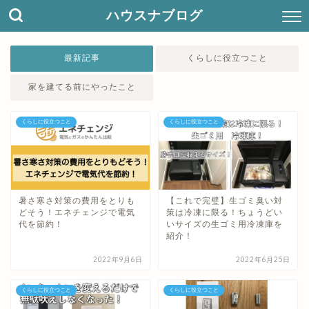
ハウスナブログ
最新記事
くらしに役立つこと
家を建てる前にやったこと
くらしに役立つこと
くらしに役立つこと
暑さ寒さ対策の費用をとりも
【これで完璧】生ゴミ臭い対
どそう！エネチェンジで電気
策は冷凍に限る！ちょうどい
代を節約！
いサイズの生ゴミ用冷凍庫を
紹介！
2022年9月6日
2022年6月25日
くらしに役立つこと
くらしに役立つこと